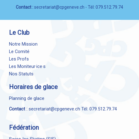
Contact :
secretariat@cpgeneve.ch
- Tél: 079.512.79.74
Le Club
Notre Mission
Le Comité
Les Profs
Les Moniteur·ice·s
Nos Statuts
Horaires de glace
Planning de glace
Contact :
secretariat@cpgeneve.ch
Tél: 079.512.79.74
Fédération
Swiss Ice Skating (SIS)