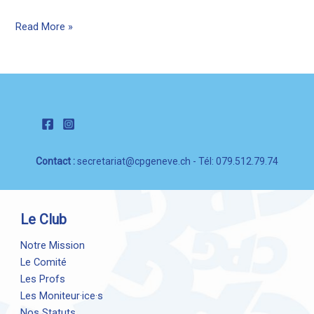
Patinage
Read More »
pour
Adultes
Contact :
secretariat@cpgeneve.ch
- Tél: 079.512.79.74
Le Club
Notre Mission
Le Comité
Les Profs
Les Moniteur·ice·s
Nos Statuts