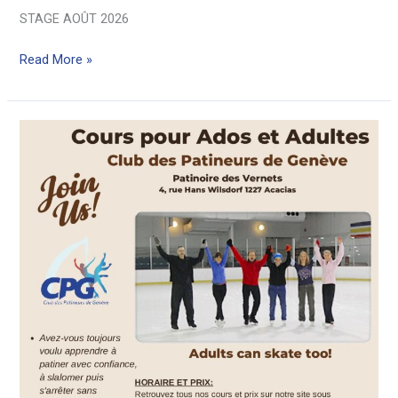
STAGE AOÛT 2026
STAGE
Read More »
de
RENTREE
en
AOÛT
26